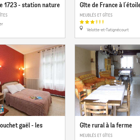
e 1723 - station nature
Gîte de France à l'étoil
ÎTES
MEUBLÉS ET GÎTES
er
Velotte-et-Tatignécourt
uchet gaël - les
Gîte rural à la ferme
MEUBLÉS ET GÎTES