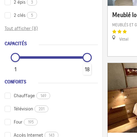
2 épis
3
Meublé lo
2 clés
5
MEUBLÉS ET G
Tout afficher (8)
Vittel
CAPACITÉS
1
18
CONFORTS
Chauffage
149
Télévision
201
Four
195
Accès Internet
143