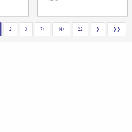
2
3
7+
14+
22
❯
❯❯