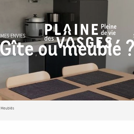
 MES ENVIES
Gîte ou meublé 
/ Meublés