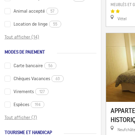
MEUBLÉS ET G
Animal accepté
57
Vittel
Location de linge
55
Tout afficher (14)
MODES DE PAIEMENT
Carte bancaire
56
Chèques Vacances
63
Virements
127
Espèces
194
APPARTE
Tout afficher (7)
HISTORIQ
Neufchât
TOURISME ET HANDICAP