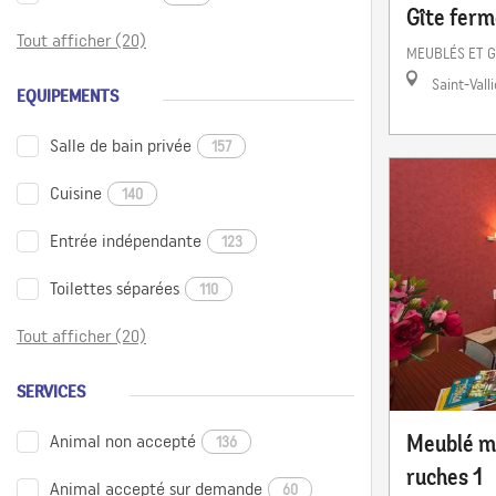
Gîte ferm
Tout afficher (20)
MEUBLÉS ET G
Saint-Valli
EQUIPEMENTS
Salle de bain privée
157
Cuisine
140
Entrée indépendante
123
Toilettes séparées
110
Tout afficher (20)
SERVICES
Meublé mo
Animal non accepté
136
ruches 1
Animal accepté sur demande
60