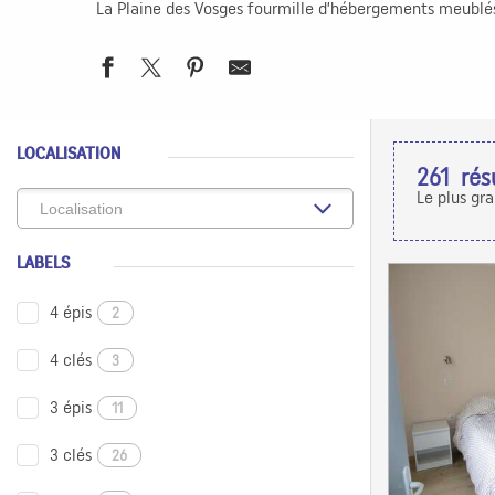
La Plaine des Vosges fourmille d’hébergements meublés
LOCALISATION
261
rés
Le plus gr
LABELS
4 épis
2
4 clés
3
3 épis
11
3 clés
26