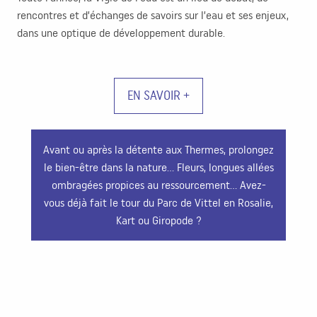
rencontres et d’échanges de savoirs sur l’eau et ses enjeux,
dans une optique de développement durable.
EN SAVOIR +
Avant ou après la détente aux Thermes, prolongez
le bien-être dans la nature… Fleurs, longues allées
ombragées propices au ressourcement… Avez-
vous déjà fait le tour du Parc de Vittel en Rosalie,
Parc thermaux
Kart ou Giropode ?