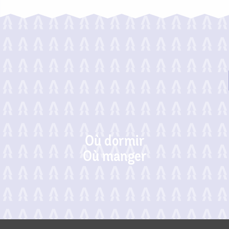
Où dormir
Où manger