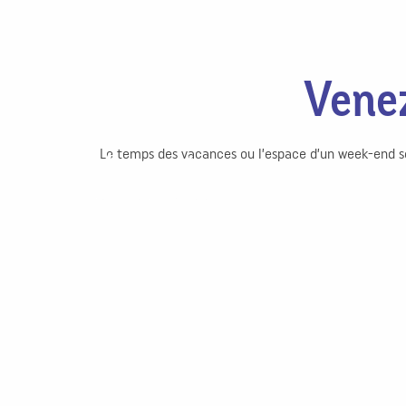
Venez
Le temps des vacances ou l’espace d’un week-end seul
Mirecourt
Contrexéville
Terre de musique et savoir-faire
Ressourcez-vous !