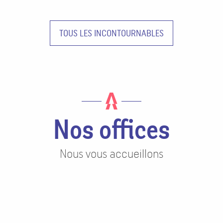
Plaine d’incontournables
TOUS LES INCONTOURNABLES
Nos offices
Nous vous accueillons
fice de tourisme
Office de touri
de l'Ouest des
de Vittel
Vosges