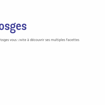
Vosges
es Vosges
Vosges vous invite à découvrir ses multiples facettes
andonnées - Meuse à Vélo - Patrimoine - Jeanne
e