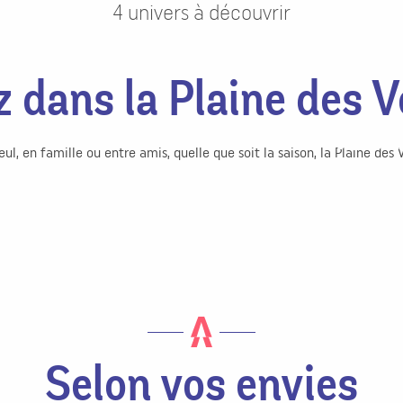
4 univers à découvrir
 dans la Plaine des 
Ouest d
, en famille ou entre amis, quelle que soit la saison, la Plaine des 
Artisanat - R
Vittel
d'Arc - Natur
Bien-être - Nature - Sport - Patrimoine
Selon vos envies