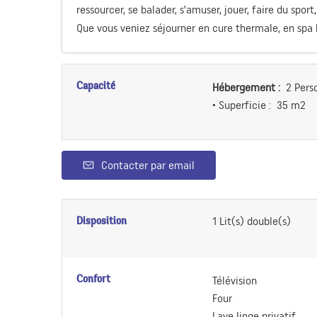
ressourcer, se balader, s’amuser, jouer, faire du sport, 
Que vous veniez séjourner en cure thermale, en spa b
Capacité
Hébergement :
2 Pers
• Superficie :
35 m
2
Contacter par email
Disposition
1
Lit(s) double(s)
Confort
Télévision
Four
Lave linge privatif