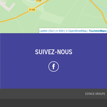
Leaflet
|
Esri
|
© IGN
|
© OpenStreetMap
|
TouristicMaps
SUIVEZ-NOUS
ESPACE GROUPE