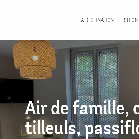
Aller
au
contenu
LA DESTINATION
SELON
principal
Air de famille, 
tilleuls, passif