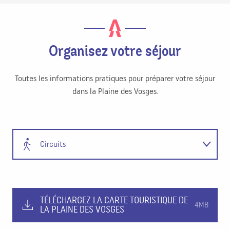
Organisez votre séjour
Toutes les informations pratiques pour préparer votre séjour
dans la Plaine des Vosges.
Circuits
Visiter
TÉLÉCHARGEZ LA CARTE TOURISTIQUE DE
Dormir
4MB
LA PLAINE DES VOSGES