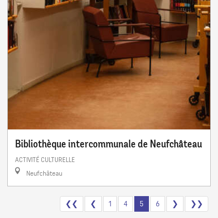
Bibliothèque intercommunale de Neufchâteau
ACTIVITÉ CULTURELLE
Neufchâteau
❮❮
❮
1
4
5
6
❯
❯❯