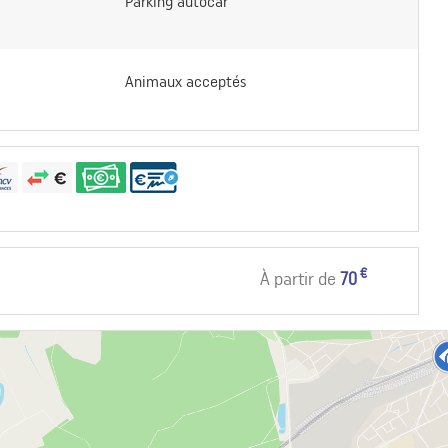
Parking autocar
Animaux acceptés
€
À partir de
70