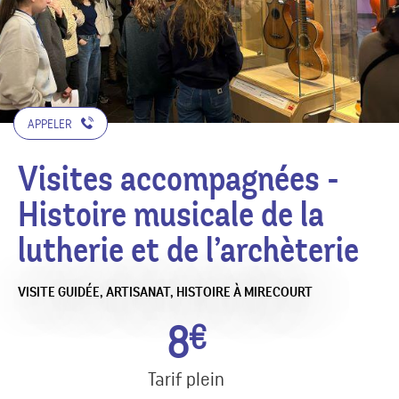
APPELER
Visites accompagnées -
Histoire musicale de la
lutherie et de l’archèterie
VISITE GUIDÉE,
ARTISANAT,
HISTOIRE
À MIRECOURT
8
€
Tarif plein