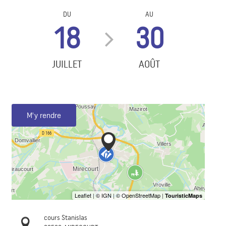
DU
AU
18
30
JUILLET
AOÛT
M'y rendre
cours Stanislas