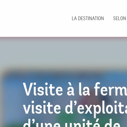
Aller
au
contenu
LA DESTINATION
SELON
principal
Visite à la ferm
visite d’exploi
d’une unité de