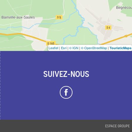
Leaflet
|
Esri
|
© IGN
|
© OpenStreetMap
|
TouristicMaps
SUIVEZ-NOUS
ESPACE GROUPE