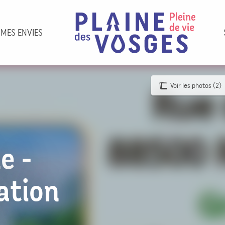
 MES ENVIES
Voir les photos (2)
e -
tation