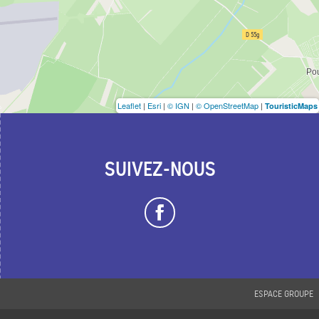
Leaflet
|
Esri
|
© IGN
|
© OpenStreetMap
|
TouristicMaps
SUIVEZ-NOUS
ESPACE GROUPE