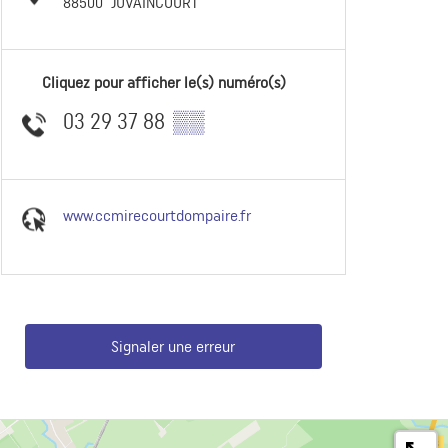
88500
JUVAINCOURT
Cliquez pour afficher le(s) numéro(s)
03 29 37 88
▒▒
www.ccmirecourtdompaire.fr
Signaler une erreur