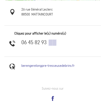
26 rue Général Leclerc
88500
MATTAINCOURT
Cliquez pour afficher le(s) numéro(s)
06 45 82 93
▒▒
berengerelongpre-tresseusedebrins.fr
Suivez-nous sur