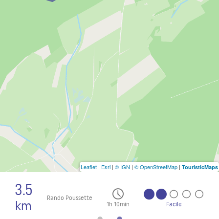
Leaflet
|
Esri
|
© IGN
|
© OpenStreetMap
|
TouristicMaps
3.5
Rando Poussette
km
1h 10min
Facile