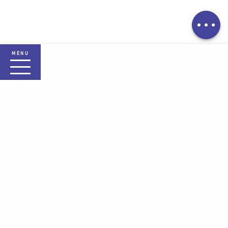
Prestations
MENU
Accueil Plaine des Vosges
La destination
Selon mes envies
Sejournez
Pratique