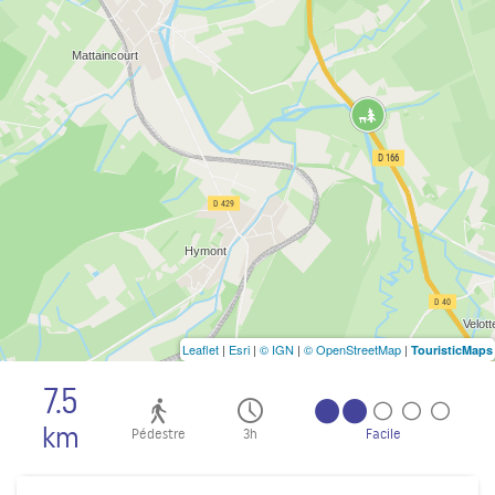
Leaflet
|
Esri
|
© IGN
|
© OpenStreetMap
|
TouristicMaps
7.5
km
Pédestre
3h
Facile