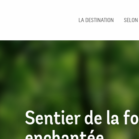
Aller
au
contenu
LA DESTINATION
SELON
principal
Sentier de la f
enchantée