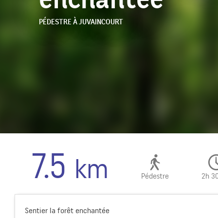
PÉDESTRE
À JUVAINCOURT
7.5
km
Pédestre
2h 3
Sentier la forêt enchantée