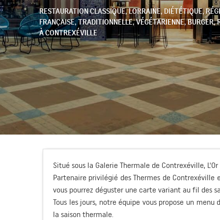
RESTAURATION CLASSIQUE,
LORRAINE,
DIÉTÉTIQUE,
RÉG
FRANÇAISE,
TRADITIONNELLE,
VÉGÉTARIENNE,
BURGER,
À CONTREXÉVILLE
Situé sous la Galerie Thermale de Contrexéville, L'Or 
Partenaire privilégié des Thermes de Contrexéville 
vous pourrez déguster une carte variant au fil des sa
Tous les jours, notre équipe vous propose un menu d
la saison thermale.