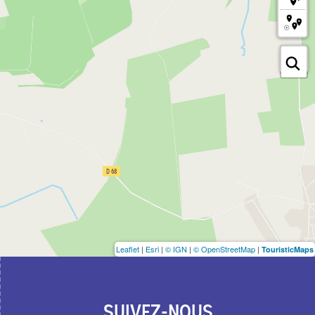
Leaflet
|
Esri
|
© IGN
|
© OpenStreetMap
|
TouristicMaps
SUIVEZ-NOUS