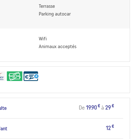
Terrasse
Parking autocar
Wifi
Animaux acceptés
€
€
De
19.90
à
29
lte
€
12
fant