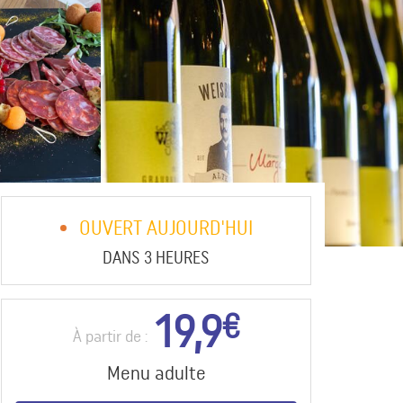
OUVERT AUJOURD'HUI
DANS 3 HEURES
19,9
€
À partir de :
Menu adulte