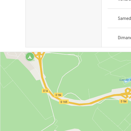
Samed
Diman