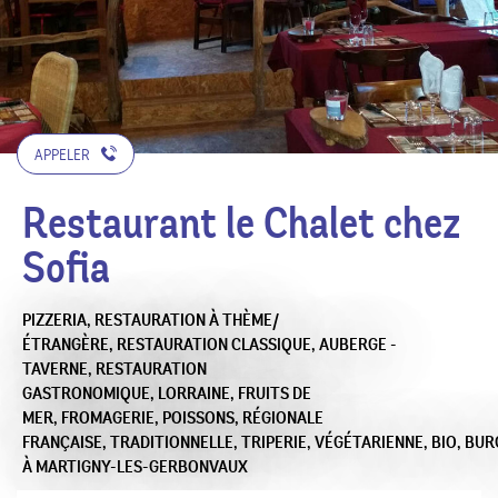
APPELER
Restaurant le Chalet chez
Sofia
PIZZERIA,
RESTAURATION À THÈME/
ÉTRANGÈRE,
RESTAURATION CLASSIQUE,
AUBERGE -
TAVERNE,
RESTAURATION
GASTRONOMIQUE,
LORRAINE,
FRUITS DE
MER,
FROMAGERIE,
POISSONS,
RÉGIONALE
FRANÇAISE,
TRADITIONNELLE,
TRIPERIE,
VÉGÉTARIENNE,
BIO,
BUR
À MARTIGNY-LES-GERBONVAUX