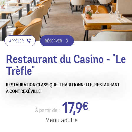
APPELER
RÉSERVER
Restaurant du Casino - "Le
Trèfle"
RESTAURATION CLASSIQUE,
TRADITIONNELLE,
RESTAURANT
À CONTREXÉVILLE
17,9
€
À partir de :
Menu adulte