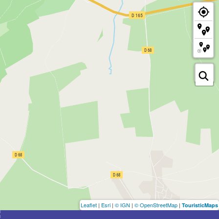
Leaflet
|
Esri
|
© IGN
|
© OpenStreetMap
|
TouristicMaps