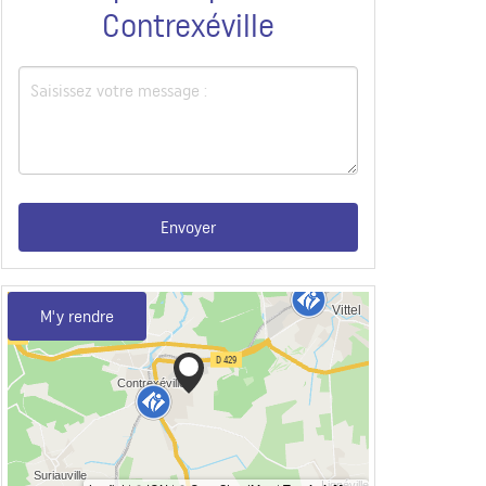
Contrexéville
Envoyer
M'y rendre