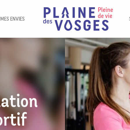
 MES ENVIES
iation
rtif