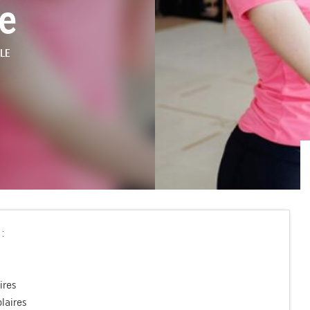
le
LE
:
ires
olaires