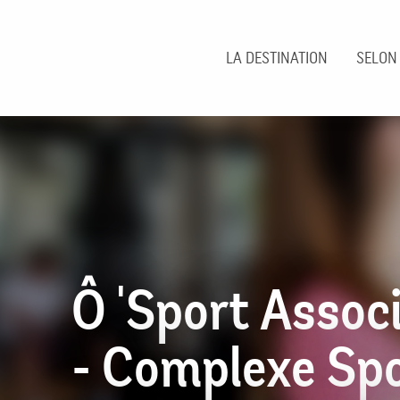
Aller
au
contenu
LA DESTINATION
SELON
principal
Ô 'Sport Assoc
- Complexe Spo