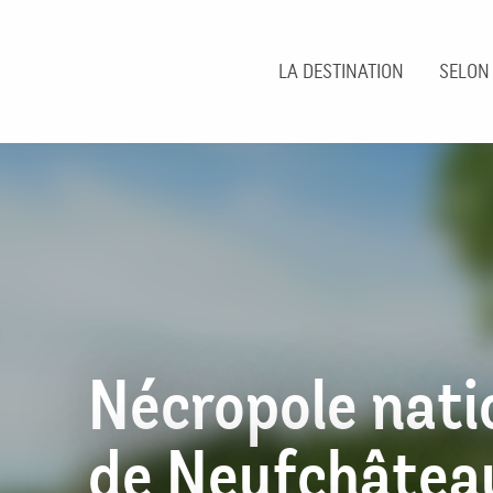
Aller
au
contenu
LA DESTINATION
SELON
principal
Nécropole nati
de Neufchâtea