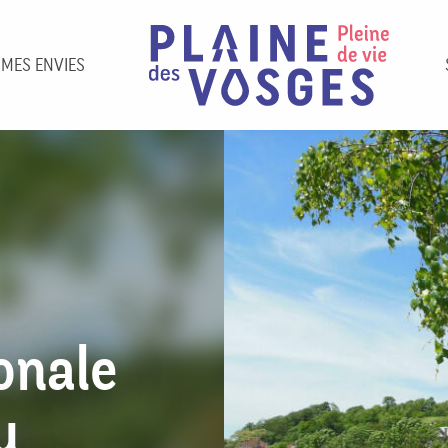
 MES ENVIES
onale
u