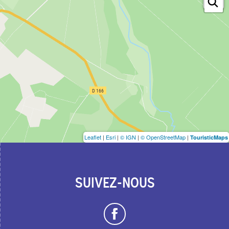
Leaflet
|
Esri
|
© IGN
|
© OpenStreetMap
|
TouristicMaps
SUIVEZ-NOUS