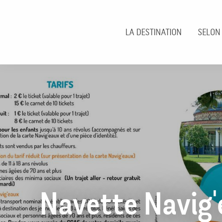
Aller
au
contenu
LA DESTINATION
SELON
principal
Navette Navig