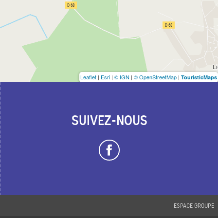
Leaflet
|
Esri
|
© IGN
|
© OpenStreetMap
|
TouristicMaps
SUIVEZ-NOUS
ESPACE GROUPE