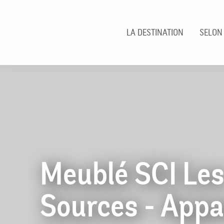
Aller
au
contenu
LA DESTINATION
SELON
principal
Meublé SCI Le
Sources - Appa