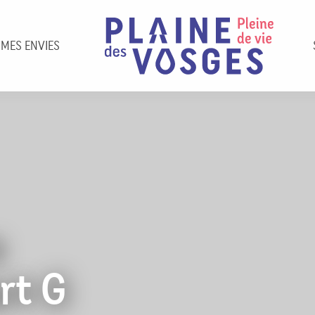
 MES ENVIES
s
rt G