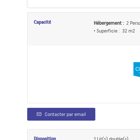
Capacité
Hébergement :
2 Pers
• Superficie :
32 m
2
Contacter par email
Disposition
1
Lit(s) double(s)