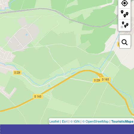
Leaflet
|
Esri
|
© IGN
|
© OpenStreetMap
|
TouristicMaps