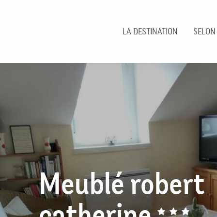
Aller
au
contenu
LA DESTINATION
SELON
principal
Meublé robert
catherine