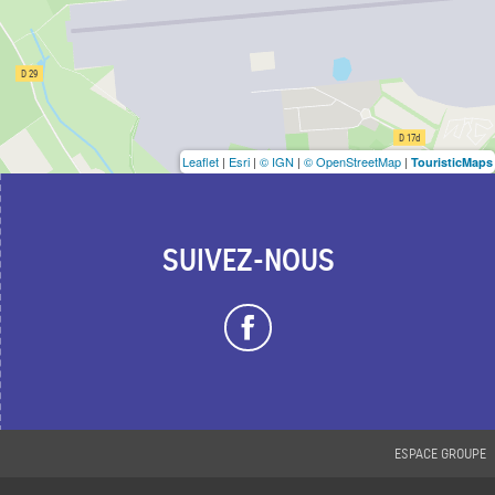
Leaflet
|
Esri
|
© IGN
|
© OpenStreetMap
|
TouristicMaps
SUIVEZ-NOUS
ESPACE GROUPE