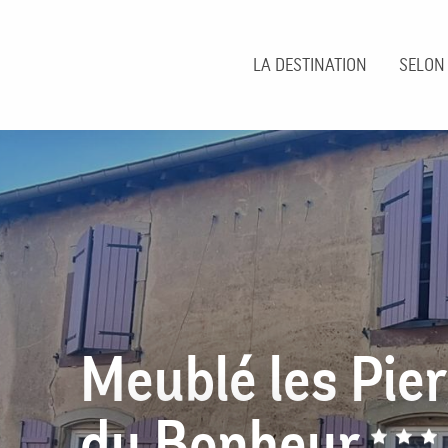
Aller
au
contenu
LA DESTINATION
SELON
principal
Meublé les Pie
du Bonheur