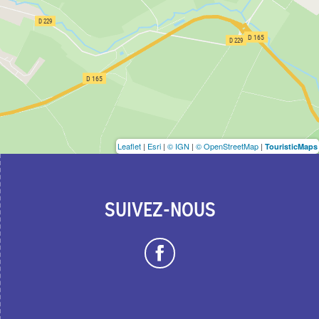
Leaflet
|
Esri
|
© IGN
|
© OpenStreetMap
|
TouristicMaps
SUIVEZ-NOUS