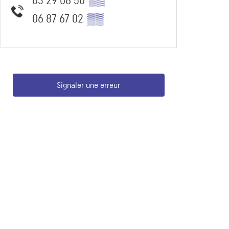
03 29 08 50
▒▒
06 87 67 02
▒▒
Signaler une erreur