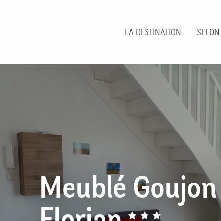
Aller
au
contenu
LA DESTINATION
SELON
principal
Meublé Goujon
Florian