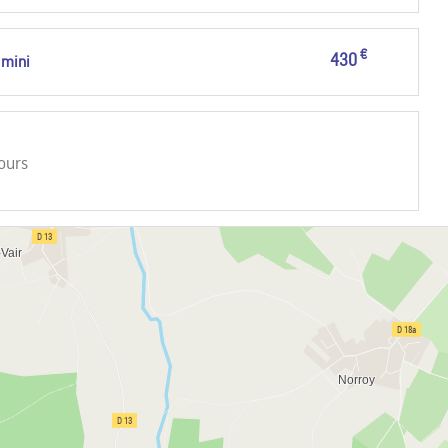
€
430
 mini
jours