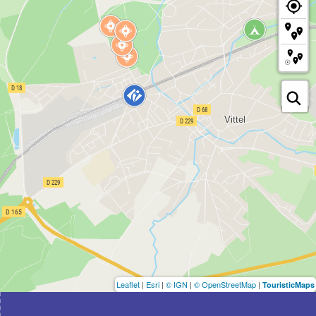
Leaflet
|
Esri
|
© IGN
|
© OpenStreetMap
|
TouristicMaps