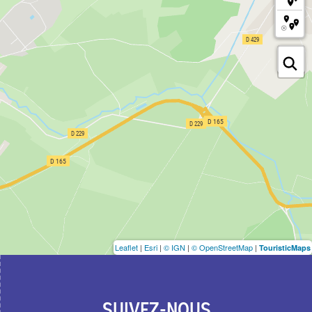
Leaflet
|
Esri
|
© IGN
|
© OpenStreetMap
|
TouristicMaps
SUIVEZ-NOUS