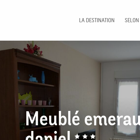
Aller
au
contenu
LA DESTINATION
SELON
principal
Meublé emera
daniel