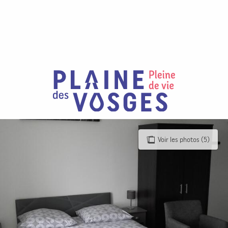
Aller
au
contenu
principal
Voir les photos (5)