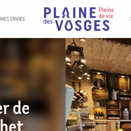
 MES ENVIES
r de
chet