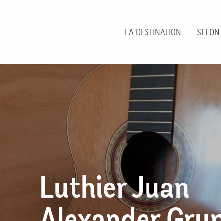
Aller
au
contenu
LA DESTINATION
SELON
principal
Luthier Juan
Alexander Grup