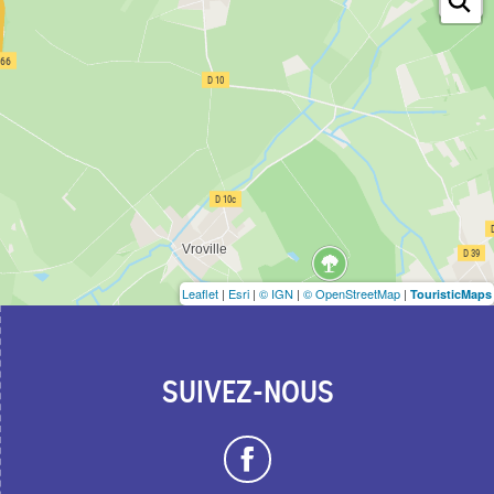
Leaflet
|
Esri
|
© IGN
|
© OpenStreetMap
|
TouristicMaps
SUIVEZ-NOUS