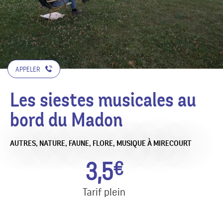
APPELER
Les siestes musicales au
bord du Madon
AUTRES,
NATURE, FAUNE, FLORE,
MUSIQUE
À MIRECOURT
3,5
€
Tarif plein