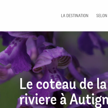
Aller
au
contenu
LA DESTINATION
SELON
principal
Le coteau de la
riviere à Autig