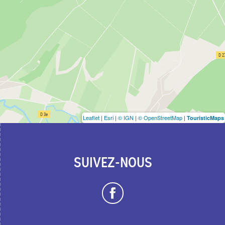
Leaflet
|
Esri
|
© IGN
|
© OpenStreetMap
|
TouristicMaps
SUIVEZ-NOUS