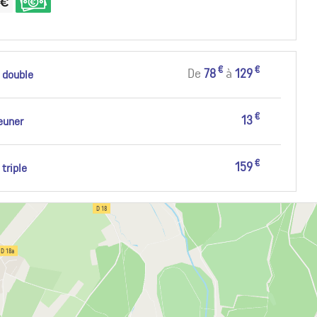
€
€
De
78
à
129
 double
€
13
jeuner
€
159
triple