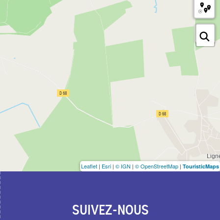
Leaflet
|
Esri
|
© IGN
|
© OpenStreetMap
|
TouristicMaps
SUIVEZ-NOUS