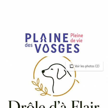
Aller
au
contenu
principal
Voir les photos (2)