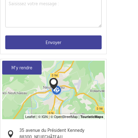
Envoyer
M'y rendre
35 avenue du Président Kennedy
88300
NEUFCHÂTEAU