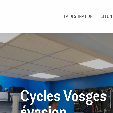
Aller
au
contenu
LA DESTINATION
SELON
principal
Cycles Vosges
évasion