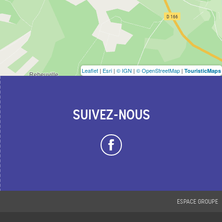
Leaflet
|
Esri
|
© IGN
|
© OpenStreetMap
|
TouristicMaps
SUIVEZ-NOUS
ESPACE GROUPE