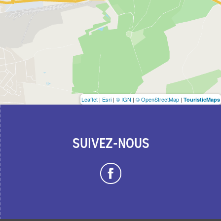
Leaflet
|
Esri
|
© IGN
|
© OpenStreetMap
|
TouristicMaps
SUIVEZ-NOUS