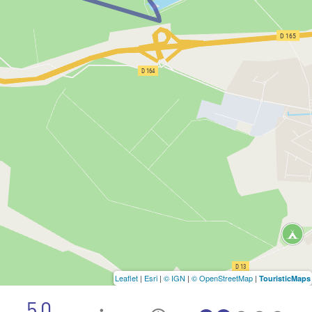
Leaflet
|
Esri
|
© IGN
|
© OpenStreetMap
|
TouristicMaps
5.0