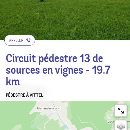
APPELER
Circuit pédestre 13 de
sources en vignes - 19.7
km
PÉDESTRE
À VITTEL