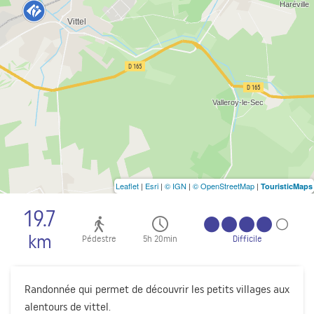
Leaflet
|
Esri
|
© IGN
|
© OpenStreetMap
|
TouristicMaps
19.7
km
Pédestre
5h 20min
Difficile
Randonnée qui permet de découvrir les petits villages aux
alentours de vittel.