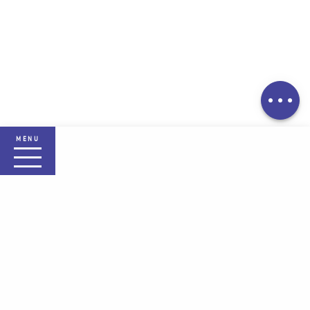
Description
Télécharger
MENU
Accueil Plaine des Vosges
La destination
Selon mes envies
Sejournez
Pratique