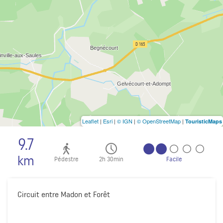
Leaflet
|
Esri
|
© IGN
|
© OpenStreetMap
|
TouristicMaps
9.7
km
Pédestre
2h 30min
Facile
Circuit entre Madon et Forêt