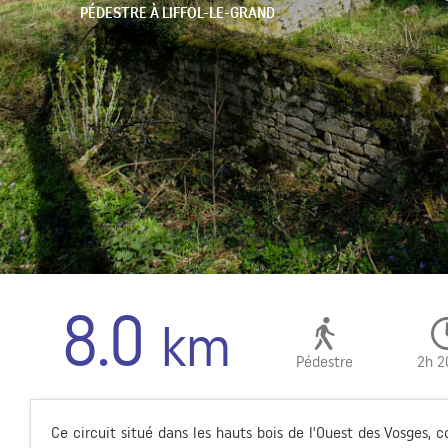
PÉDESTRE
À LIFFOL-LE-GRAND
8.0
km
Pédestre
2h 2
Ce circuit situé dans les hauts bois de l'Ouest des Vosges, c