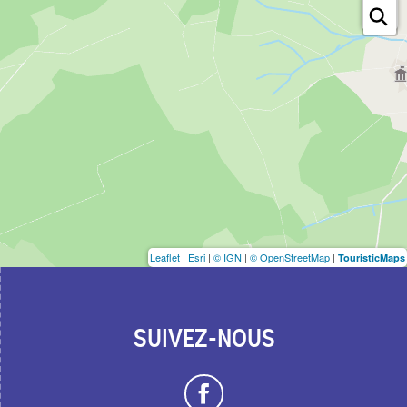
Leaflet
|
Esri
|
© IGN
|
© OpenStreetMap
|
TouristicMaps
SUIVEZ-NOUS