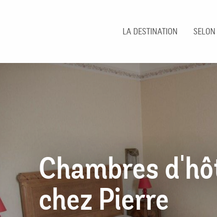
Aller
au
contenu
LA DESTINATION
SELON
principal
Chambres d'hô
chez Pierre