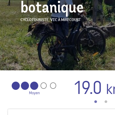
botanique
CYCLOTOURISTE,
VTC
À MIRECOURT
19.0
km
Cyclotouriste