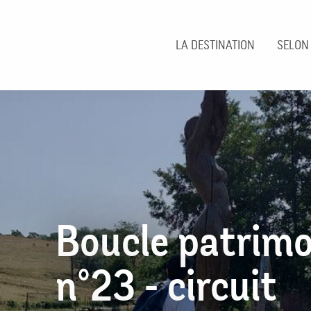
Aller
au
contenu
LA DESTINATION
SELON
principal
Boucle patrimo
n°23 - circuit