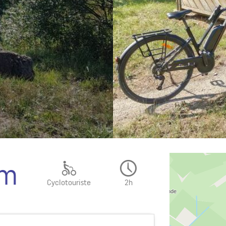
19.
2h
Moyen