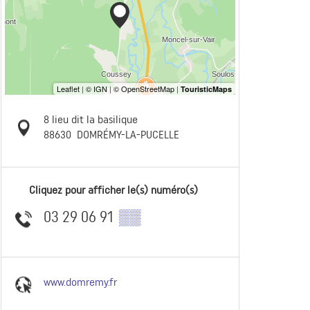
8 lieu dit la basilique
88630
DOMRÉMY-LA-PUCELLE
Cliquez pour afficher le(s) numéro(s)
03 29 06 91
▒▒
www.domremy.fr