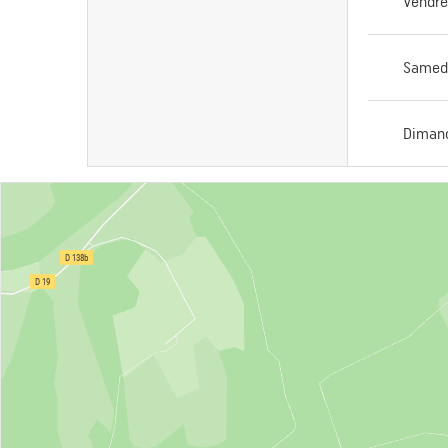
Vendre
Samed
Diman