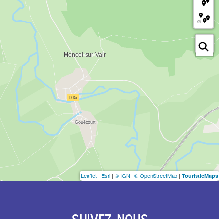
Leaflet
|
Esri
|
© IGN
|
© OpenStreetMap
|
TouristicMaps