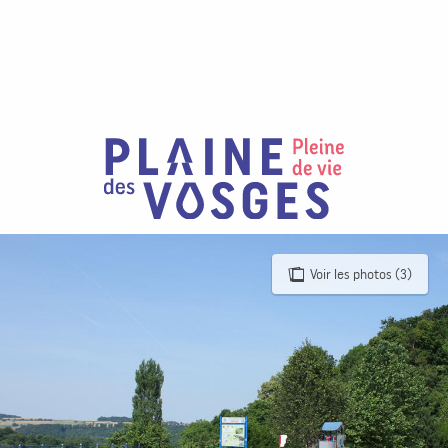
Aller
au
contenu
principal
Voir les photos (3)