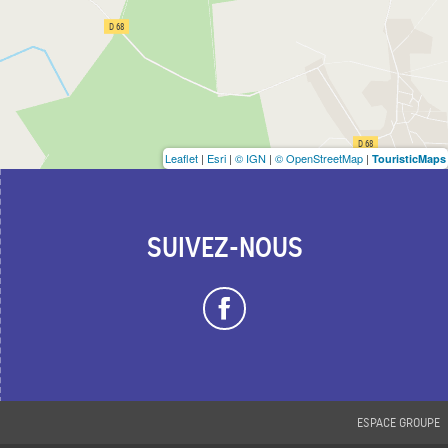
Leaflet
|
Esri
|
© IGN
|
© OpenStreetMap
|
TouristicMaps
SUIVEZ-NOUS
ESPACE GROUPE